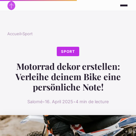
Accueil
›
Sport
SPORT
Motorrad dekor erstellen:
Verleihe deinem Bike eine
persönliche Note!
Salomé
•
16. April 2025
•
4 min de lecture