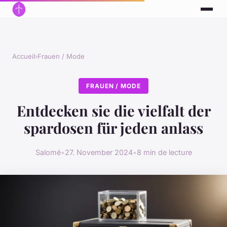
Accueil
›
Frauen / Mode
FRAUEN / MODE
Entdecken sie die vielfalt der
spardosen für jeden anlass
Salomé
•
27. November 2024
•
8 min de lecture