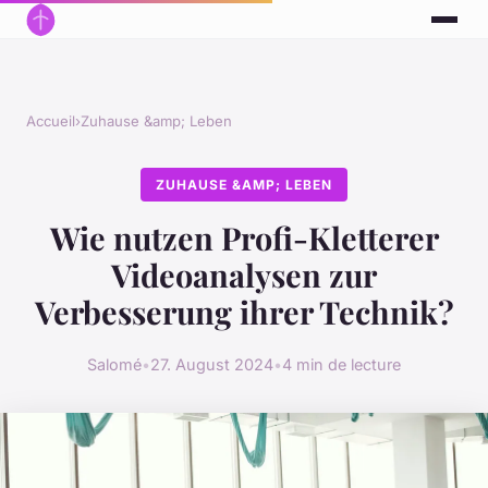
Accueil
›
Zuhause &amp; Leben
ZUHAUSE &AMP; LEBEN
Wie nutzen Profi-Kletterer
Videoanalysen zur
Verbesserung ihrer Technik?
Salomé
•
27. August 2024
•
4 min de lecture